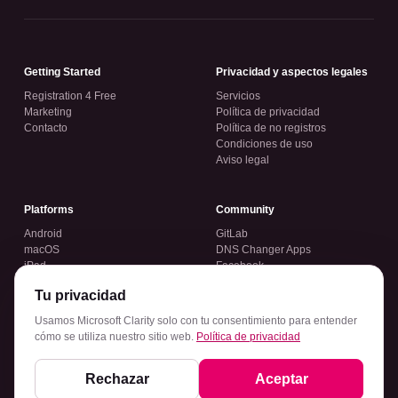
Getting Started
Privacidad y aspectos legales
Registration 4 Free
Servicios
Marketing
Política de privacidad
Contacto
Política de no registros
Condiciones de uso
Aviso legal
Platforms
Community
Android
GitLab
macOS
DNS Changer Apps
iPad
Facebook
iPhone
Instagram
Tu privacidad
Windows
Usamos Microsoft Clarity solo con tu consentimiento para entender
cómo se utiliza nuestro sitio web.
Política de privacidad
Rechazar
Aceptar
© 2026 VPN Pink. All rights reserved.